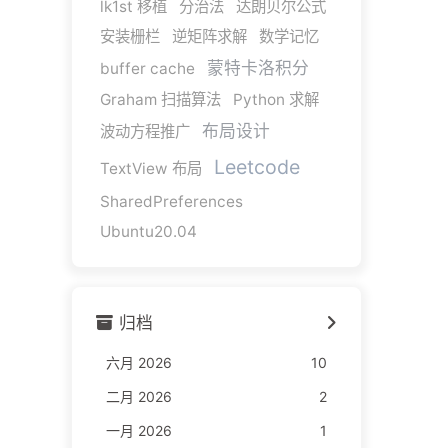
lk1st 移植
分治法
达朗贝尔公式
安装栅栏
逆矩阵求解
数学记忆
蒙特卡洛积分
buffer cache
Graham 扫描算法
Python 求解
布局设计
波动方程推广
Leetcode
TextView 布局
SharedPreferences
Ubuntu20.04
归档
六月 2026
10
二月 2026
2
一月 2026
1