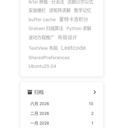
lk1st 移植
分治法
达朗贝尔公式
安装栅栏
逆矩阵求解
数学记忆
蒙特卡洛积分
buffer cache
Graham 扫描算法
Python 求解
布局设计
波动方程推广
Leetcode
TextView 布局
SharedPreferences
Ubuntu20.04
归档
六月 2026
10
二月 2026
2
一月 2026
1