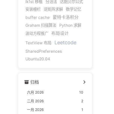
lk1st 移植
分治法
达朗贝尔公式
安装栅栏
逆矩阵求解
数学记忆
蒙特卡洛积分
buffer cache
Graham 扫描算法
Python 求解
布局设计
波动方程推广
Leetcode
TextView 布局
SharedPreferences
Ubuntu20.04
归档
六月 2026
10
二月 2026
2
一月 2026
1