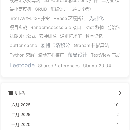
线段组求交算法
zsh-autosuggestions 插件
二分查找
最小高度树
GRUB
汇编语言
GPU 驱动
光栅化
Intel AVX-512F 指令
HBase 环境搭建
项目实战
RandomAccessible 接口
lk1st 移植
分治法
达朗贝尔公式
安装栅栏
逆矩阵求解
数学记忆
蒙特卡洛积分
buffer cache
Graham 扫描算法
布局设计
Python 求解
波动方程推广
TextView 布局
Leetcode
SharedPreferences
Ubuntu20.04
归档
六月 2026
10
二月 2026
2
一月 2026
1