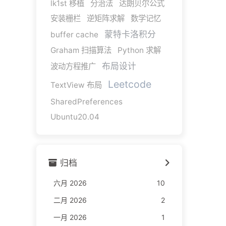
lk1st 移植
分治法
达朗贝尔公式
安装栅栏
逆矩阵求解
数学记忆
蒙特卡洛积分
buffer cache
Graham 扫描算法
Python 求解
布局设计
波动方程推广
Leetcode
TextView 布局
SharedPreferences
Ubuntu20.04
归档
六月 2026
10
二月 2026
2
一月 2026
1