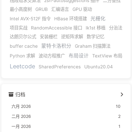
线段组求交算法
zsh-autosuggestions 插件
二分查找
最小高度树
GRUB
汇编语言
GPU 驱动
光栅化
Intel AVX-512F 指令
HBase 环境搭建
项目实战
RandomAccessible 接口
lk1st 移植
分治法
达朗贝尔公式
安装栅栏
逆矩阵求解
数学记忆
蒙特卡洛积分
buffer cache
Graham 扫描算法
布局设计
Python 求解
波动方程推广
TextView 布局
Leetcode
SharedPreferences
Ubuntu20.04
归档
六月 2026
10
二月 2026
2
一月 2026
1