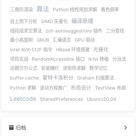
算法
三角形渲染
Python 线性规划求解
着色频率
编译原理
自上而下分析
SIMD 矢量化
线段组求交算法
zsh-autosuggestions 插件
二分查找
最小高度树
GRUB
汇编语言
GPU 驱动
光栅化
Intel AVX-512F 指令
HBase 环境搭建
项目实战
RandomAccessible 接口
lk1st 移植
分治法
达朗贝尔公式
安装栅栏
逆矩阵求解
数学记忆
蒙特卡洛积分
buffer cache
Graham 扫描算法
布局设计
Python 求解
波动方程推广
TextView 布局
Leetcode
SharedPreferences
Ubuntu20.04
归档