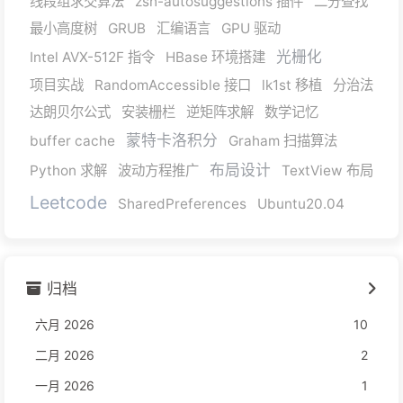
线段组求交算法
zsh-autosuggestions 插件
二分查找
最小高度树
GRUB
汇编语言
GPU 驱动
光栅化
Intel AVX-512F 指令
HBase 环境搭建
项目实战
RandomAccessible 接口
lk1st 移植
分治法
达朗贝尔公式
安装栅栏
逆矩阵求解
数学记忆
蒙特卡洛积分
buffer cache
Graham 扫描算法
布局设计
Python 求解
波动方程推广
TextView 布局
Leetcode
SharedPreferences
Ubuntu20.04
归档
六月 2026
10
二月 2026
2
一月 2026
1