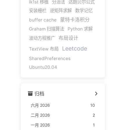
lk1st 移植
分治法
达朗贝尔公式
安装栅栏
逆矩阵求解
数学记忆
蒙特卡洛积分
buffer cache
Graham 扫描算法
Python 求解
布局设计
波动方程推广
Leetcode
TextView 布局
SharedPreferences
Ubuntu20.04
归档
六月 2026
10
二月 2026
2
一月 2026
1