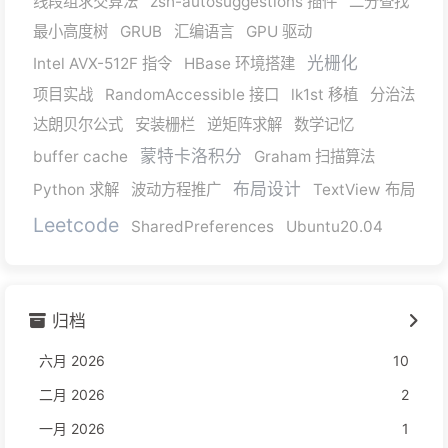
线段组求交算法
zsh-autosuggestions 插件
二分查找
最小高度树
GRUB
汇编语言
GPU 驱动
光栅化
Intel AVX-512F 指令
HBase 环境搭建
项目实战
RandomAccessible 接口
lk1st 移植
分治法
达朗贝尔公式
安装栅栏
逆矩阵求解
数学记忆
蒙特卡洛积分
buffer cache
Graham 扫描算法
布局设计
Python 求解
波动方程推广
TextView 布局
Leetcode
SharedPreferences
Ubuntu20.04
归档
六月 2026
10
二月 2026
2
一月 2026
1