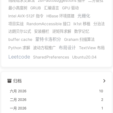
线段组求交算法
zsh-autosuggestions 插件
二分查找
最小高度树
GRUB
汇编语言
GPU 驱动
光栅化
Intel AVX-512F 指令
HBase 环境搭建
项目实战
RandomAccessible 接口
lk1st 移植
分治法
达朗贝尔公式
安装栅栏
逆矩阵求解
数学记忆
蒙特卡洛积分
buffer cache
Graham 扫描算法
布局设计
Python 求解
波动方程推广
TextView 布局
Leetcode
SharedPreferences
Ubuntu20.04
归档
六月 2026
10
二月 2026
2
一月 2026
1