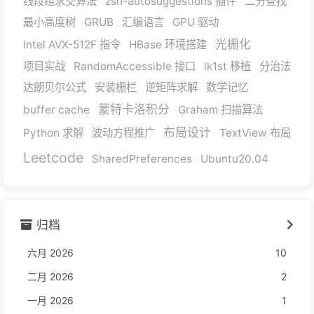
线段组求交算法
zsh-autosuggestions 插件
二分查找
最小高度树
GRUB
汇编语言
GPU 驱动
光栅化
Intel AVX-512F 指令
HBase 环境搭建
项目实战
RandomAccessible 接口
lk1st 移植
分治法
达朗贝尔公式
安装栅栏
逆矩阵求解
数学记忆
蒙特卡洛积分
buffer cache
Graham 扫描算法
布局设计
Python 求解
波动方程推广
TextView 布局
Leetcode
SharedPreferences
Ubuntu20.04
归档
六月 2026
10
二月 2026
2
一月 2026
1