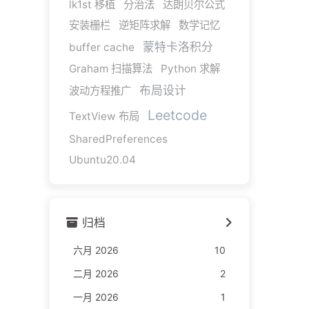
lk1st 移植
分治法
达朗贝尔公式
安装栅栏
逆矩阵求解
数学记忆
蒙特卡洛积分
buffer cache
Graham 扫描算法
Python 求解
布局设计
波动方程推广
Leetcode
TextView 布局
SharedPreferences
Ubuntu20.04
归档
六月 2026
10
二月 2026
2
一月 2026
1