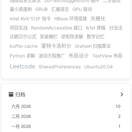
线段组求交算法
zsh-autosuggestions 插件
二分查找
最小高度树
GRUB
汇编语言
GPU 驱动
光栅化
Intel AVX-512F 指令
HBase 环境搭建
项目实战
RandomAccessible 接口
lk1st 移植
分治法
达朗贝尔公式
安装栅栏
逆矩阵求解
数学记忆
蒙特卡洛积分
buffer cache
Graham 扫描算法
布局设计
Python 求解
波动方程推广
TextView 布局
Leetcode
SharedPreferences
Ubuntu20.04
归档
六月 2026
10
二月 2026
2
一月 2026
1