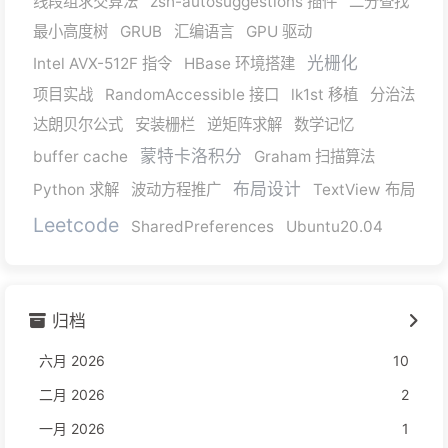
线段组求交算法
zsh-autosuggestions 插件
二分查找
最小高度树
GRUB
汇编语言
GPU 驱动
光栅化
Intel AVX-512F 指令
HBase 环境搭建
项目实战
RandomAccessible 接口
lk1st 移植
分治法
达朗贝尔公式
安装栅栏
逆矩阵求解
数学记忆
蒙特卡洛积分
buffer cache
Graham 扫描算法
布局设计
Python 求解
波动方程推广
TextView 布局
Leetcode
SharedPreferences
Ubuntu20.04
归档
六月 2026
10
二月 2026
2
一月 2026
1