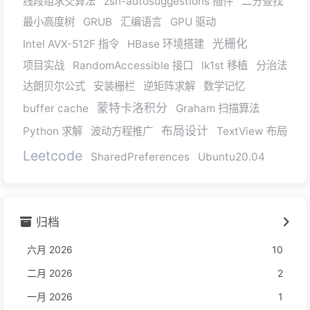
线段组求交算法
zsh-autosuggestions 插件
二分查找
最小高度树
GRUB
汇编语言
GPU 驱动
光栅化
Intel AVX-512F 指令
HBase 环境搭建
项目实战
RandomAccessible 接口
lk1st 移植
分治法
达朗贝尔公式
安装栅栏
逆矩阵求解
数学记忆
蒙特卡洛积分
buffer cache
Graham 扫描算法
布局设计
Python 求解
波动方程推广
TextView 布局
Leetcode
SharedPreferences
Ubuntu20.04
归档
六月 2026
10
二月 2026
2
一月 2026
1