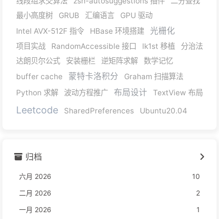
线段组求交算法
zsh-autosuggestions 插件
二分查找
最小高度树
GRUB
汇编语言
GPU 驱动
光栅化
Intel AVX-512F 指令
HBase 环境搭建
项目实战
RandomAccessible 接口
lk1st 移植
分治法
达朗贝尔公式
安装栅栏
逆矩阵求解
数学记忆
蒙特卡洛积分
buffer cache
Graham 扫描算法
布局设计
Python 求解
波动方程推广
TextView 布局
Leetcode
SharedPreferences
Ubuntu20.04
归档
六月 2026
10
二月 2026
2
一月 2026
1