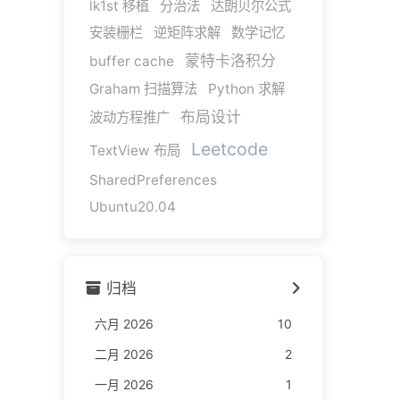
lk1st 移植
分治法
达朗贝尔公式
安装栅栏
逆矩阵求解
数学记忆
蒙特卡洛积分
buffer cache
Graham 扫描算法
Python 求解
布局设计
波动方程推广
Leetcode
TextView 布局
SharedPreferences
Ubuntu20.04
归档
六月 2026
10
二月 2026
2
一月 2026
1