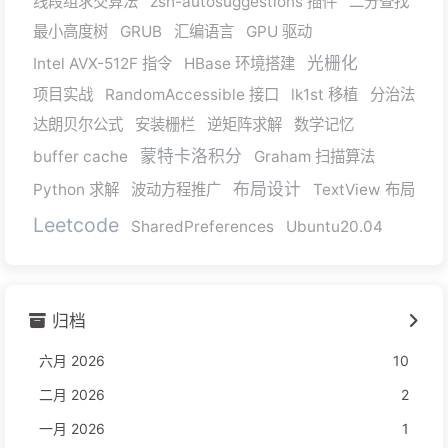
线段组求交算法
zsh-autosuggestions 插件
二分查找
最小高度树
GRUB
汇编语言
GPU 驱动
光栅化
Intel AVX-512F 指令
HBase 环境搭建
项目实战
RandomAccessible 接口
lk1st 移植
分治法
达朗贝尔公式
安装栅栏
逆矩阵求解
数学记忆
蒙特卡洛积分
buffer cache
Graham 扫描算法
布局设计
Python 求解
波动方程推广
TextView 布局
Leetcode
SharedPreferences
Ubuntu20.04
归档
六月 2026
10
二月 2026
2
一月 2026
1