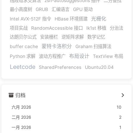
线段组求交算法
zsh-autosuggestions 插件
二分查找
最小高度树
GRUB
汇编语言
GPU 驱动
光栅化
Intel AVX-512F 指令
HBase 环境搭建
项目实战
RandomAccessible 接口
lk1st 移植
分治法
达朗贝尔公式
安装栅栏
逆矩阵求解
数学记忆
蒙特卡洛积分
buffer cache
Graham 扫描算法
布局设计
Python 求解
波动方程推广
TextView 布局
Leetcode
SharedPreferences
Ubuntu20.04
归档
六月 2026
10
二月 2026
2
一月 2026
1