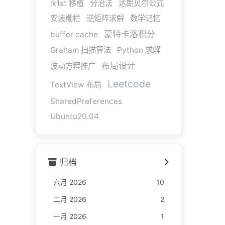
lk1st 移植
分治法
达朗贝尔公式
安装栅栏
逆矩阵求解
数学记忆
蒙特卡洛积分
buffer cache
Graham 扫描算法
Python 求解
布局设计
波动方程推广
Leetcode
TextView 布局
SharedPreferences
Ubuntu20.04
归档
六月 2026
10
二月 2026
2
一月 2026
1