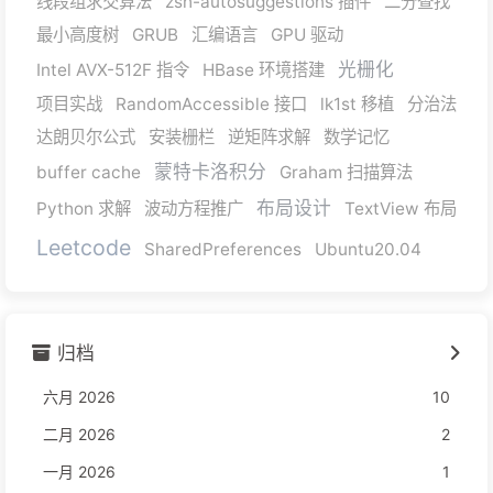
线段组求交算法
zsh-autosuggestions 插件
二分查找
最小高度树
GRUB
汇编语言
GPU 驱动
光栅化
Intel AVX-512F 指令
HBase 环境搭建
项目实战
RandomAccessible 接口
lk1st 移植
分治法
达朗贝尔公式
安装栅栏
逆矩阵求解
数学记忆
蒙特卡洛积分
buffer cache
Graham 扫描算法
布局设计
Python 求解
波动方程推广
TextView 布局
Leetcode
SharedPreferences
Ubuntu20.04
归档
六月 2026
10
二月 2026
2
一月 2026
1