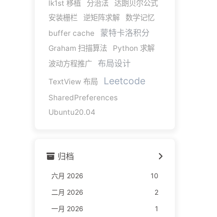
lk1st 移植
分治法
达朗贝尔公式
安装栅栏
逆矩阵求解
数学记忆
蒙特卡洛积分
buffer cache
Graham 扫描算法
Python 求解
布局设计
波动方程推广
Leetcode
TextView 布局
SharedPreferences
Ubuntu20.04
归档
六月 2026
10
二月 2026
2
一月 2026
1