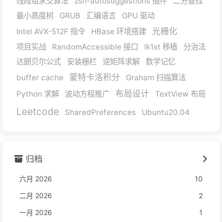
线段组求交算法
zsh-autosuggestions 插件
二分查找
最小高度树
GRUB
汇编语言
GPU 驱动
光栅化
Intel AVX-512F 指令
HBase 环境搭建
项目实战
RandomAccessible 接口
lk1st 移植
分治法
达朗贝尔公式
安装栅栏
逆矩阵求解
数学记忆
蒙特卡洛积分
buffer cache
Graham 扫描算法
布局设计
Python 求解
波动方程推广
TextView 布局
Leetcode
SharedPreferences
Ubuntu20.04
归档
六月 2026
10
二月 2026
2
一月 2026
1