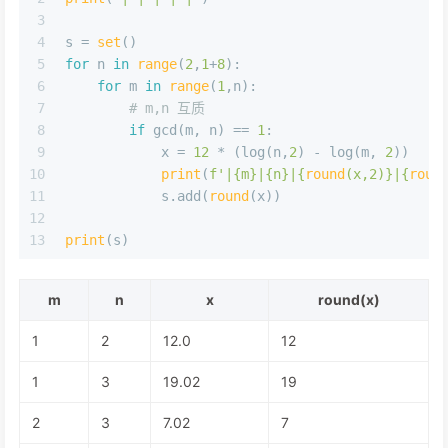
3
4
s = 
set
()
5
for
 n 
in
range
(
2
,
1
+
8
):
6
for
 m 
in
range
(
1
,n):
7
# m,n 互质
8
if
 gcd(m, n) == 
1
:
9
            x = 
12
 * (log(n,
2
) - log(m, 
2
))
10
print
(
f'|
{m}
|
{n}
|
{
round
(x,
2
)}
|
{
roun
11
            s.add(
round
(x))
12
13
print
(s)
m
n
x
round(x)
1
2
12.0
12
1
3
19.02
19
2
3
7.02
7