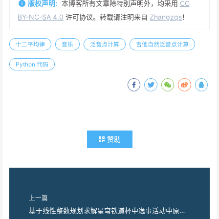
版权声明:
本博客所有文章除特别声明外，均采用
CC
BY-NC-SA 4.0
许可协议。转载请注明来自
Zhangzqs
！
十二平均律
音乐
泛音点计算
吉他自然泛音点计算
Python 代码
赞助
上一篇
基于线性整数规划求解星穹铁道杯中逸事活动中原料搭配问题