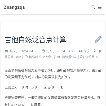
Zhangzqs
吉他自然泛音点计算
发表于
2024-04-28
|
更新于
2024-04-28
|
音乐
|
字
数总计:
492
|
阅读时长:
2 分钟
|
阅读量:
62
|
评论数:
0
L
0
a
x
L
0
a
x
设吉他的某弦的最大发声弦长为
，设
品的发声频率为
，第
品
f(x)
g(x)
f
(
x
)
g
(
x
)
的发声频率为
，对应的发声弦长为
。
x=0
f(0)=a,g(0)=L
x
=
0
f
(
0
)
=
a
,
g
(
0
)
=
L
已知当
时，
根据物理规律，一根弦振动的发声频率与有效发声弦长呈反比，则
f(x)\cdot
f
(
x
)
⋅
g
(
x
)
=
k
有
成立。