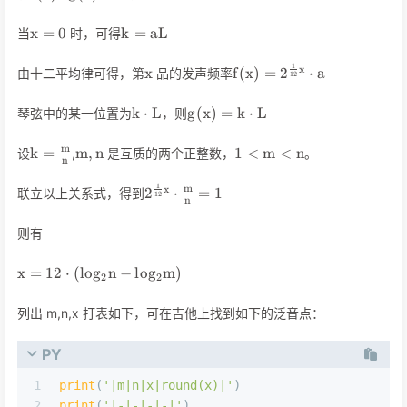
g(x) = k
x=0
k=aL
x
=
0
k
=
a
L
当
时，可得
x
f(x)=2^{\frac{1}
1
x
x
f
(
x
)
=
2
⋅
a
由十二平均律可得，第
品的发声频率
1
2
{12}x} \cdot a
k
g(x)=k
k
⋅
L
g
(
x
)
=
k
⋅
L
琴弦中的某一位置为
，则
\cdot
\cdot
L
L
k=\frac{m}
m,n
1<m<n
m
k
=
m
,
n
1
<
m
<
n
设
,
是互质的两个正整数，
。
n
{n}
2^{\frac{1}
1
m
x
2
⋅
=
1
联立以上关系式，得到
1
2
n
{12}x}
\cdot
则有
\frac{m}
{n}=1
x = 12
x
=
1
2
⋅
(
l
o
g
n
−
l
o
g
m
)
2
2
\cdot
(log_2
列出 m,n,x 打表如下，可在吉他上找到如下的泛音点：
n -
log_2
PY
m)
1
print
(
'|m|n|x|round(x)|'
)
2
print
(
'|-|-|-|-|'
)