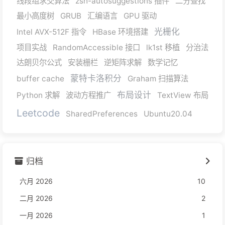
线段组求交算法
zsh-autosuggestions 插件
二分查找
最小高度树
GRUB
汇编语言
GPU 驱动
光栅化
Intel AVX-512F 指令
HBase 环境搭建
项目实战
RandomAccessible 接口
lk1st 移植
分治法
达朗贝尔公式
安装栅栏
逆矩阵求解
数学记忆
蒙特卡洛积分
buffer cache
Graham 扫描算法
布局设计
Python 求解
波动方程推广
TextView 布局
Leetcode
SharedPreferences
Ubuntu20.04
归档
六月 2026
10
二月 2026
2
一月 2026
1