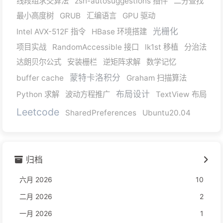
线段组求交算法
zsh-autosuggestions 插件
二分查找
最小高度树
GRUB
汇编语言
GPU 驱动
光栅化
Intel AVX-512F 指令
HBase 环境搭建
项目实战
RandomAccessible 接口
lk1st 移植
分治法
达朗贝尔公式
安装栅栏
逆矩阵求解
数学记忆
蒙特卡洛积分
buffer cache
Graham 扫描算法
布局设计
Python 求解
波动方程推广
TextView 布局
Leetcode
SharedPreferences
Ubuntu20.04
归档
六月 2026
10
二月 2026
2
一月 2026
1