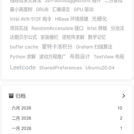
线段组求交算法
zsh-autosuggestions 插件
二分查找
最小高度树
GRUB
汇编语言
GPU 驱动
光栅化
Intel AVX-512F 指令
HBase 环境搭建
项目实战
RandomAccessible 接口
lk1st 移植
分治法
达朗贝尔公式
安装栅栏
逆矩阵求解
数学记忆
蒙特卡洛积分
buffer cache
Graham 扫描算法
布局设计
Python 求解
波动方程推广
TextView 布局
Leetcode
SharedPreferences
Ubuntu20.04
归档
六月 2026
10
二月 2026
2
一月 2026
1