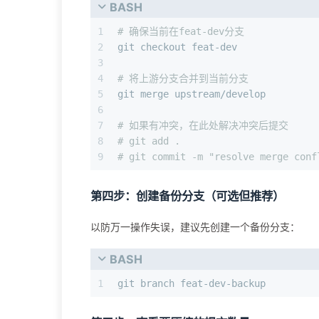
BASH
1
# 确保当前在feat-dev分支
2
git checkout feat-dev
3
4
# 将上游分支合并到当前分支
5
git merge upstream/develop
6
7
# 如果有冲突，在此处解决冲突后提交
8
# git add .
9
# git commit -m "resolve merge conf
第四步：创建备份分支（可选但推荐）
以防万一操作失误，建议先创建一个备份分支：
BASH
1
git branch feat-dev-backup