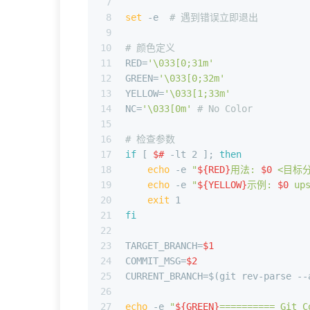
7
8
set
 -e  
# 遇到错误立即退出
9
10
# 颜色定义
11
RED=
'\033[0;31m'
12
GREEN=
'\033[0;32m'
13
YELLOW=
'\033[1;33m'
14
NC=
'\033[0m'
# No Color
15
16
# 检查参数
17
if
 [ 
$#
 -lt 2 ]; 
then
18
echo
 -e 
"
${RED}
用法: 
$0
 <目标
19
echo
 -e 
"
${YELLOW}
示例: 
$0
 up
20
exit
 1
21
fi
22
23
TARGET_BRANCH=
$1
24
COMMIT_MSG=
$2
25
CURRENT_BRANCH=$(git rev-parse --
26
27
echo
 -e 
"
${GREEN}
========== Git 