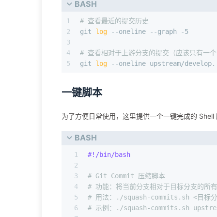
BASH
1
# 查看最近的提交历史
2
git 
log
 --oneline --graph -5
3
4
# 查看相对于上游分支的提交（应该只有一
5
git 
log
 --oneline upstream/develop.
一键脚本
为了方便日常使用，这里提供一个一键完成的 Shell
BASH
1
#!/bin/bash
2
3
# Git Commit 压缩脚本
4
# 功能：将当前分支相对于目标分支的所
5
# 用法：./squash-commits.sh <目
6
# 示例：./squash-commits.sh upst