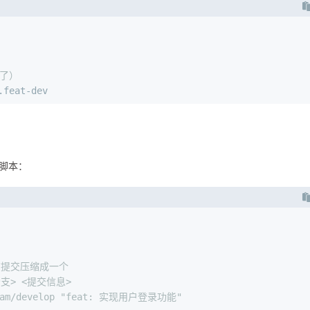
个了）
.feat-dev
 脚本：
有提交压缩成一个
标分支> <提交信息>
ream/develop "feat: 实现用户登录功能"