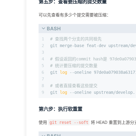
第五步：查看要压缩的提交数量
可以先查看有多少个提交需要被压缩：
BASH
1
# 查找两个分支的共同祖先
2
git merge-base feat-dev upstream/de
3
4
# 假设返回的commit hash是 97de0a079038
5
# 统计要压缩的提交数量
6
git 
log
 --oneline 97de0a079038a6317
7
8
# 或者直接查看这些提交
9
git 
log
 --oneline upstream/develop.
第六步：执行软重置
使用
将 HEAD 重置到上游
git reset --soft