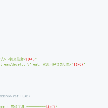
分支> <提交信息>
${NC}
"
stream/develop \"feat: 实现用户登录功能\"
${NC}
"
abbrev-ref HEAD)
Commit 压缩工具 ==========
${NC}
"