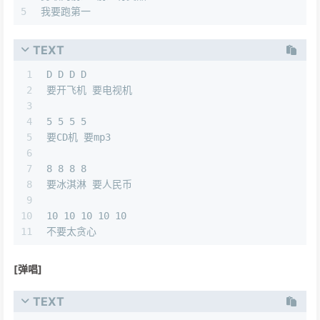
5
我要跑第一
TEXT
1
D D D D 
2
要开飞机 要电视机 
3
4
5 5 5 5
5
要CD机 要mp3
6
7
8 8 8 8
8
要冰淇淋 要人民币 
9
10
10 10 10 10 10
11
不要太贪心
[弹唱]
TEXT