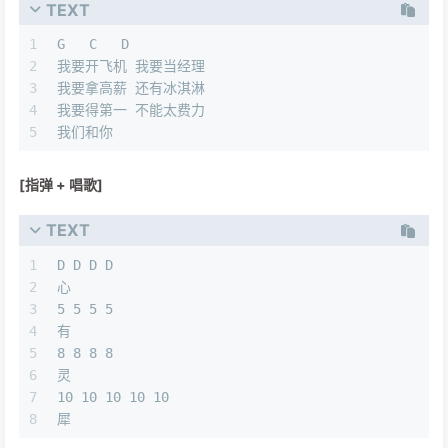
TEXT
1
G   C   D
2
我要开飞机 我要当经理
3
我要拿高薪 还有冰淇淋
4
我要得第一 不能太费力
5
我们和你
[指弹 + 唱歌]
TEXT
1
D D D D
2
心
3
5 5 5 5
4
有
5
8 8 8 8
6
灵
7
10 10 10 10 10
8
犀