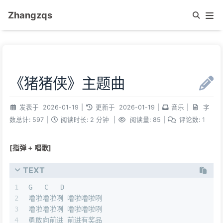
Zhangzqs
《猪猪侠》主题曲
发表于
2026-01-19
|
更新于
2026-01-19
|
音乐
|
字
数总计:
597
|
阅读时长:
2 分钟
|
阅读量:
85
|
评论数:
1
[指弹 + 唱歌]
TEXT
1
G   C   D
2
噜啦噜啦咧 噜啦噜啦咧
3
噜啦噜啦咧 噜啦噜啦咧
4
勇敢向前进 前进有奖品