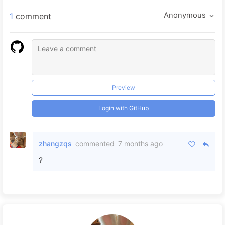
Anonymous
1
comment
Preview
Login with GitHub
zhangzqs
commented
7 months ago
?