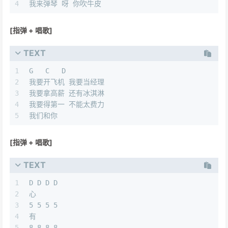
4
我来弹琴 呀 你吹牛皮
[指弹 + 唱歌]
TEXT
1
G   C   D
2
我要开飞机 我要当经理
3
我要拿高薪 还有冰淇淋
4
我要得第一 不能太费力
5
我们和你
[指弹 + 唱歌]
TEXT
1
D D D D
2
心
3
5 5 5 5
4
有
5
8 8 8 8