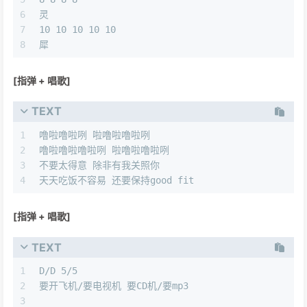
6
灵
7
10 10 10 10 10
8
犀
[指弹 + 唱歌]
TEXT
1
噜啦噜啦咧 啦噜啦噜啦咧
2
噜啦噜啦噜啦咧 啦噜啦噜啦咧
3
不要太得意 除非有我关照你
4
天天吃饭不容易 还要保持good fit
[指弹 + 唱歌]
TEXT
1
D/D 5/5
2
要开飞机/要电视机 要CD机/要mp3
3