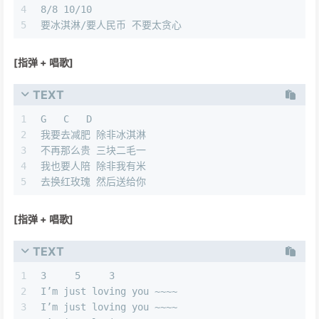
4
8/8 10/10
5
要冰淇淋/要人民币 不要太贪心
[指弹 + 唱歌]
TEXT
1
G   C   D
2
我要去减肥 除非冰淇淋
3
不再那么贵 三块二毛一
4
我也要人陪 除非我有米
5
去换红玫瑰 然后送给你
[指弹 + 唱歌]
TEXT
1
3     5     3
2
I’m just loving you ~~~~
3
I’m just loving you ~~~~