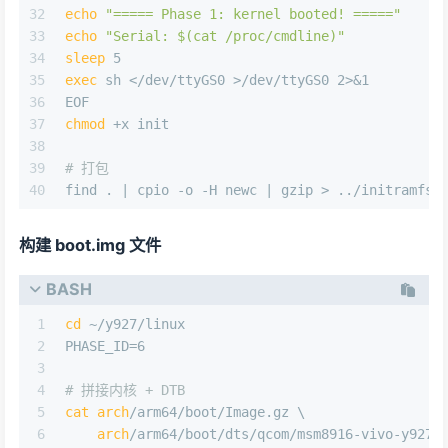
32
echo
"===== Phase 1: kernel booted! ====="
33
echo
"Serial: 
$(cat /proc/cmdline)
"
34
sleep
 5
35
exec
 sh </dev/ttyGS0 >/dev/ttyGS0 2>&1
36
EOF
37
chmod
 +x init
38
39
# 打包
40
find . | cpio -o -H newc | gzip > ../initramfs-
构建 boot.img 文件
BASH
1
cd
 ~/y927/linux
2
PHASE_ID=6
3
4
# 拼接内核 + DTB
5
cat
arch
/arm64/boot/Image.gz \
6
arch
/arm64/boot/dts/qcom/msm8916-vivo-y927.