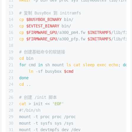
12
13
# 复制 BusyBox 到 initramfs
14
cp
$BUSYBOX_BINARY
 bin/
15
cp
$EVTEST_BINARY
 bin/
16
cp
$FIRMWARE_GPU
/a300_pm4.fw 
$INITRAMFS
/lib/fir
17
cp
$FIRMWARE_GPU
/a300_pfp.fw 
$INITRAMFS
/lib/fir
18
19
# 创建基础命令的软链接
20
cd
 bin
21
for
 cmd 
in
 sh mount 
ls
cat
sleep
exec
echo
; 
do
22
ln
 -sf busybox 
$cmd
23
done
24
cd
 ..
25
26
# 创建 /init 脚本
27
cat
 > init << 
'EOF'
28
#!/bin/sh
29
mount -t proc proc /proc
30
mount -t sysfs sys /sys
31
mount -t devtmpfs dev /dev