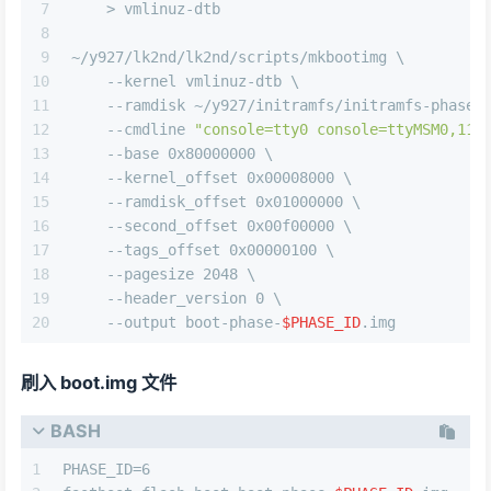
7
    > vmlinuz-dtb
8
9
~/y927/lk2nd/lk2nd/scripts/mkbootimg \
10
    --kernel vmlinuz-dtb \
11
    --ramdisk ~/y927/initramfs/initramfs-phase-
12
    --cmdline 
"console=tty0 console=ttyMSM0,115
13
    --base 0x80000000 \
14
    --kernel_offset 0x00008000 \
15
    --ramdisk_offset 0x01000000 \
16
    --second_offset 0x00f00000 \
17
    --tags_offset 0x00000100 \
18
    --pagesize 2048 \
19
    --header_version 0 \
20
    --output boot-phase-
$PHASE_ID
.img
刷入 boot.img 文件
BASH
1
PHASE_ID=6