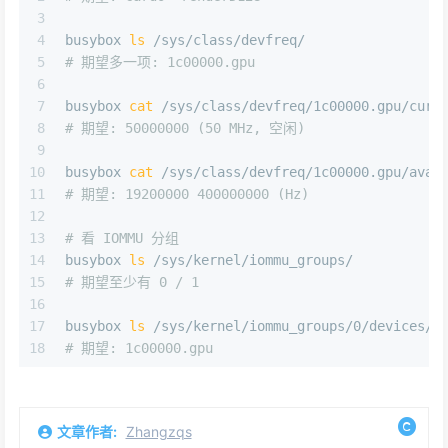
3
4
busybox 
ls
 /sys/class/devfreq/
5
# 期望多一项: 1c00000.gpu
6
7
busybox 
cat
 /sys/class/devfreq/1c00000.gpu/cur_
8
# 期望: 50000000 (50 MHz, 空闲)
9
10
busybox 
cat
 /sys/class/devfreq/1c00000.gpu/avai
11
# 期望: 19200000 400000000 (Hz)
12
13
# 看 IOMMU 分组
14
busybox 
ls
 /sys/kernel/iommu_groups/
15
# 期望至少有 0 / 1
16
17
busybox 
ls
 /sys/kernel/iommu_groups/0/devices/
18
# 期望: 1c00000.gpu
文章作者:
Zhangzqs