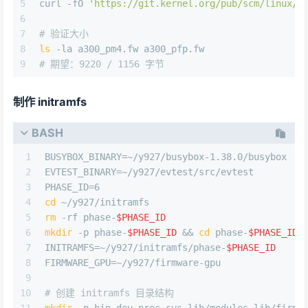
5
curl -fO 
'https://git.kernel.org/pub/scm/linux/k
6
7
# 验证大小
8
ls
 -la a300_pm4.fw a300_pfp.fw
9
# 期望：9220 / 1156 字节
制作 initramfs
BASH
1
BUSYBOX_BINARY=~/y927/busybox-1.38.0/busybox
2
EVTEST_BINARY=~/y927/evtest/src/evtest
3
PHASE_ID=6
4
cd
 ~/y927/initramfs
5
rm
 -rf phase-
$PHASE_ID
6
mkdir
 -p phase-
$PHASE_ID
 && 
cd
 phase-
$PHASE_ID
7
INITRAMFS=~/y927/initramfs/phase-
$PHASE_ID
8
FIRMWARE_GPU=~/y927/firmware-gpu
9
10
# 创建 initramfs 目录结构
11
mkdir
 -p bin dev proc sys lib/modules lib/firmw