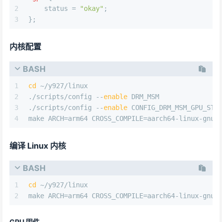
2
status
=
"okay"
;
3
};
内核配置
BASH
1
cd
 ~/y927/linux
2
./scripts/config --
enable
 DRM_MSM
3
./scripts/config --
enable
 CONFIG_DRM_MSM_GPU_STA
4
make ARCH=arm64 CROSS_COMPILE=aarch64-linux-gnu-
编译 Linux 内核
BASH
1
cd
 ~/y927/linux
2
make ARCH=arm64 CROSS_COMPILE=aarch64-linux-gnu-
GPU 固件