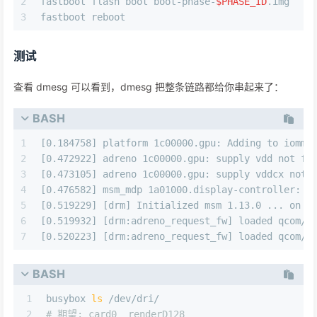
2
fastboot flash boot boot-phase-
$PHASE_ID
.img
3
fastboot reboot
测试
查看 dmesg 可以看到，dmesg 把整条链路都给你串起来了：
BASH
1
[0.184758] platform 1c00000.gpu: Adding to iom
2
[0.472922] adreno 1c00000.gpu: supply vdd not fo
3
[0.473105] adreno 1c00000.gpu: supply vddcx not 
4
[0.476582] msm_mdp 1a01000.display-controller: 
5
[0.519229] [drm] Initialized msm 1.13.0 ... on
6
[0.519932] [drm:adreno_request_fw] loaded qcom/
7
[0.520223] [drm:adreno_request_fw] loaded qcom/
BASH
1
busybox 
ls
 /dev/dri/
2
# 期望: card0  renderD128