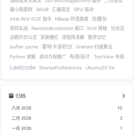
线段组求交算法
zsh-autosuggestions 插件
二分查找
最小高度树
GRUB
汇编语言
GPU 驱动
光栅化
Intel AVX-512F 指令
HBase 环境搭建
项目实战
RandomAccessible 接口
lk1st 移植
分治法
达朗贝尔公式
安装栅栏
逆矩阵求解
数学记忆
蒙特卡洛积分
buffer cache
Graham 扫描算法
布局设计
Python 求解
波动方程推广
TextView 布局
Leetcode
SharedPreferences
Ubuntu20.04
归档
六月 2026
10
二月 2026
2
一月 2026
1