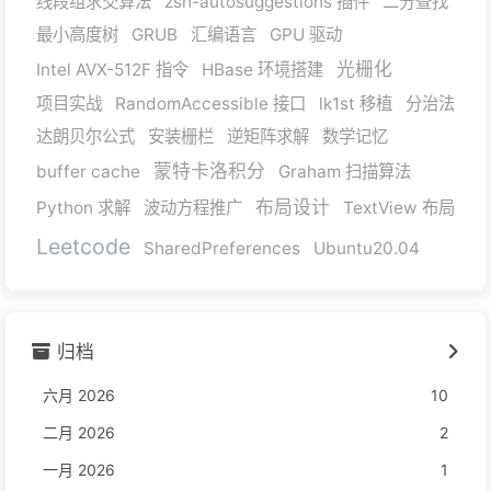
线段组求交算法
zsh-autosuggestions 插件
二分查找
最小高度树
GRUB
汇编语言
GPU 驱动
光栅化
Intel AVX-512F 指令
HBase 环境搭建
项目实战
RandomAccessible 接口
lk1st 移植
分治法
达朗贝尔公式
安装栅栏
逆矩阵求解
数学记忆
蒙特卡洛积分
buffer cache
Graham 扫描算法
布局设计
Python 求解
波动方程推广
TextView 布局
Leetcode
SharedPreferences
Ubuntu20.04
归档
六月 2026
10
二月 2026
2
一月 2026
1