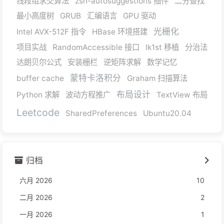
线段组求交算法
zsh-autosuggestions 插件
二分查找
最小高度树
GRUB
汇编语言
GPU 驱动
光栅化
Intel AVX-512F 指令
HBase 环境搭建
项目实战
RandomAccessible 接口
lk1st 移植
分治法
达朗贝尔公式
安装栅栏
逆矩阵求解
数学记忆
蒙特卡洛积分
buffer cache
Graham 扫描算法
布局设计
Python 求解
波动方程推广
TextView 布局
Leetcode
SharedPreferences
Ubuntu20.04
归档
六月 2026
10
二月 2026
2
一月 2026
1