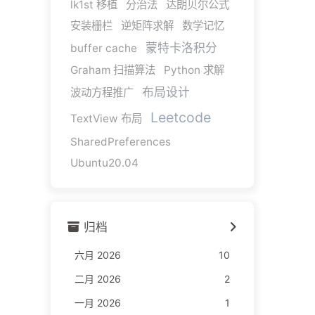
lk1st 移植
分治法
达朗贝尔公式
安装栅栏
逆矩阵求解
数学记忆
蒙特卡洛积分
buffer cache
Graham 扫描算法
Python 求解
布局设计
波动方程推广
Leetcode
TextView 布局
SharedPreferences
Ubuntu20.04
归档
六月 2026
10
二月 2026
2
一月 2026
1