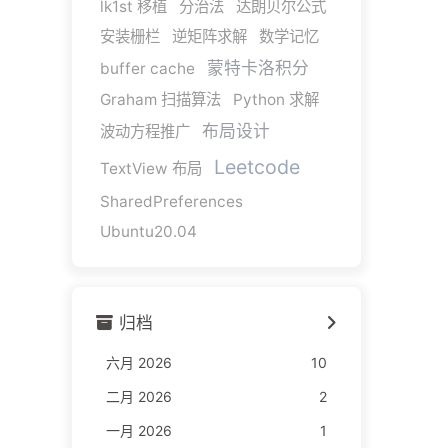
lk1st 移植
分治法
达朗贝尔公式
安装栅栏
逆矩阵求解
数学记忆
蒙特卡洛积分
buffer cache
Graham 扫描算法
Python 求解
布局设计
波动方程推广
Leetcode
TextView 布局
SharedPreferences
Ubuntu20.04
归档
六月 2026
10
二月 2026
2
一月 2026
1