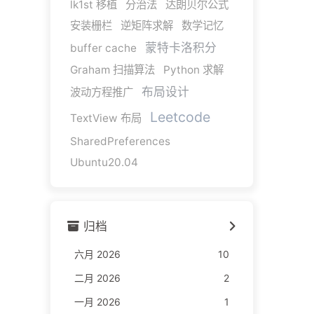
lk1st 移植
分治法
达朗贝尔公式
安装栅栏
逆矩阵求解
数学记忆
蒙特卡洛积分
buffer cache
Graham 扫描算法
Python 求解
布局设计
波动方程推广
Leetcode
TextView 布局
SharedPreferences
Ubuntu20.04
归档
六月 2026
10
二月 2026
2
一月 2026
1