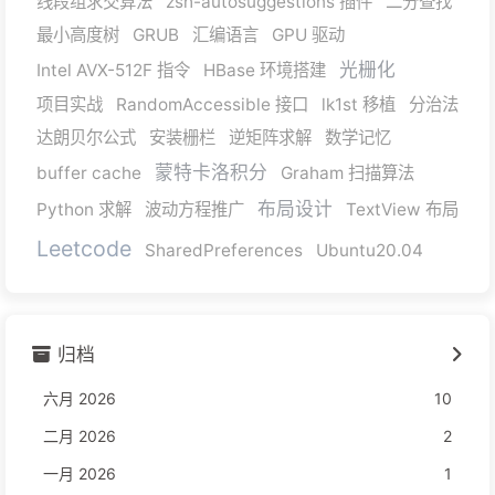
线段组求交算法
zsh-autosuggestions 插件
二分查找
最小高度树
GRUB
汇编语言
GPU 驱动
光栅化
Intel AVX-512F 指令
HBase 环境搭建
项目实战
RandomAccessible 接口
lk1st 移植
分治法
达朗贝尔公式
安装栅栏
逆矩阵求解
数学记忆
蒙特卡洛积分
buffer cache
Graham 扫描算法
布局设计
Python 求解
波动方程推广
TextView 布局
Leetcode
SharedPreferences
Ubuntu20.04
归档
六月 2026
10
二月 2026
2
一月 2026
1