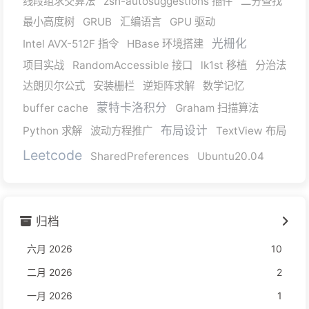
线段组求交算法
zsh-autosuggestions 插件
二分查找
最小高度树
GRUB
汇编语言
GPU 驱动
光栅化
Intel AVX-512F 指令
HBase 环境搭建
项目实战
RandomAccessible 接口
lk1st 移植
分治法
达朗贝尔公式
安装栅栏
逆矩阵求解
数学记忆
蒙特卡洛积分
buffer cache
Graham 扫描算法
布局设计
Python 求解
波动方程推广
TextView 布局
Leetcode
SharedPreferences
Ubuntu20.04
归档
六月 2026
10
二月 2026
2
一月 2026
1