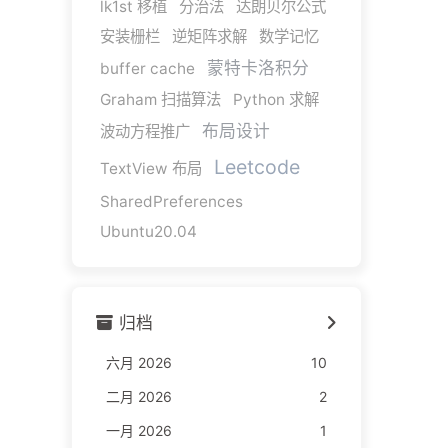
lk1st 移植
分治法
达朗贝尔公式
安装栅栏
逆矩阵求解
数学记忆
蒙特卡洛积分
buffer cache
Graham 扫描算法
Python 求解
布局设计
波动方程推广
Leetcode
TextView 布局
SharedPreferences
Ubuntu20.04
归档
六月 2026
10
二月 2026
2
一月 2026
1