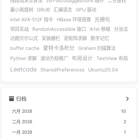
线段组求交算法
zsh-autosuggestions 插件
二分查找
最小高度树
GRUB
汇编语言
GPU 驱动
光栅化
Intel AVX-512F 指令
HBase 环境搭建
项目实战
RandomAccessible 接口
lk1st 移植
分治法
达朗贝尔公式
安装栅栏
逆矩阵求解
数学记忆
蒙特卡洛积分
buffer cache
Graham 扫描算法
布局设计
Python 求解
波动方程推广
TextView 布局
Leetcode
SharedPreferences
Ubuntu20.04
归档
六月 2026
10
二月 2026
2
一月 2026
1