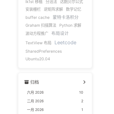
lk1st 移植
分治法
达朗贝尔公式
安装栅栏
逆矩阵求解
数学记忆
蒙特卡洛积分
buffer cache
Graham 扫描算法
Python 求解
布局设计
波动方程推广
Leetcode
TextView 布局
SharedPreferences
Ubuntu20.04
归档
六月 2026
10
二月 2026
2
一月 2026
1