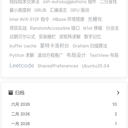
线段组求交算法
zsh-autosuggestions 插件
二分查找
最小高度树
GRUB
汇编语言
GPU 驱动
光栅化
Intel AVX-512F 指令
HBase 环境搭建
项目实战
RandomAccessible 接口
lk1st 移植
分治法
达朗贝尔公式
安装栅栏
逆矩阵求解
数学记忆
蒙特卡洛积分
buffer cache
Graham 扫描算法
布局设计
Python 求解
波动方程推广
TextView 布局
Leetcode
SharedPreferences
Ubuntu20.04
归档
六月 2026
10
二月 2026
2
一月 2026
1